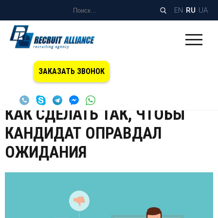
EN
RU
UA
Home
Блог
Услуги
Как сделать так, чтобы
/
/
/
ЗАКАЗАТЬ ЗВОНОК
кандидат оправдал ожидания
КАК СДЕЛАТЬ ТАК, ЧТОБЫ
КАНДИДАТ ОПРАВДАЛ
ОЖИДАНИЯ