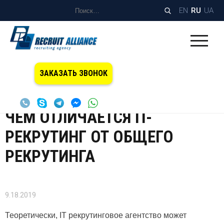
EN
RU
UA
Home
Блог
Услуги
Чем отличается IT-рекрутинг от
/
/
/
ЗАКАЗАТЬ ЗВОНОК
общего рекрутинга
ЧЕМ ОТЛИЧАЕТСЯ IT-
РЕКРУТИНГ ОТ ОБЩЕГО
РЕКРУТИНГА
9.18.2019
Теоретически, IT рекрутинговое агентство может